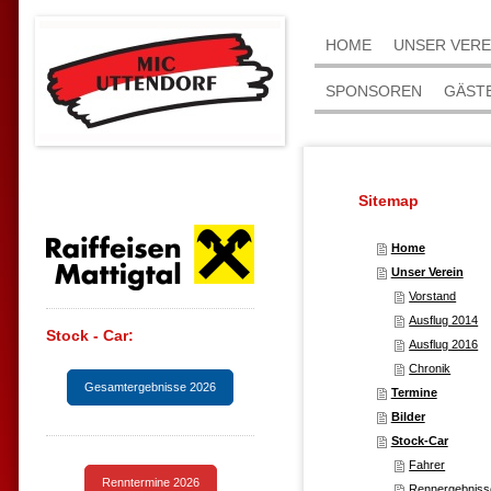
HOME
UNSER VERE
SPONSOREN
GÄST
Sitemap
Home
Unser Verein
Vorstand
Ausflug 2014
Stock - Car:
Ausflug 2016
Chronik
Gesamtergebnisse 2026
Termine
Bilder
Stock-Car
Fahrer
Renntermine 2026
Rennergebniss