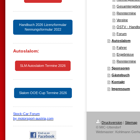
Gesamtergebn
Renntermine
Vereine
Handbuch 2026 Lizenzformular
ÖSTV - Handbu
Nennungsformular 2022
Forum
Autoslalom
Fahrer
Autoslalom:
Ergebnisse
Renntermine
SLM Autoslalom Termine 2026
Sponsoren
Gästebuch
Kontakt
Impressum
Slalom OOE-Cup Termine 2026
Stock-Car Forum
by motorsport-austria,com
Druckversion
|
Sitemap
© MIC-Uttendorf
Webmaster: Kohlmann Gerhar